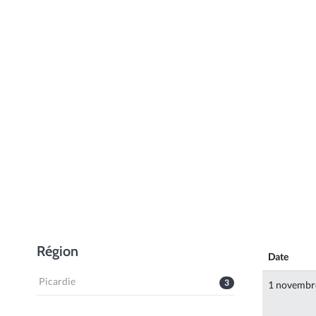
Région
Date
Picardie
3
1 novembr