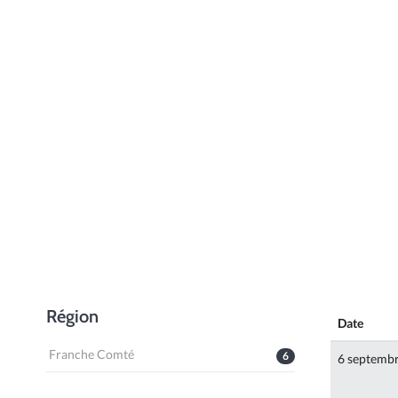
Région
Date
Franche Comté
6
6 septemb