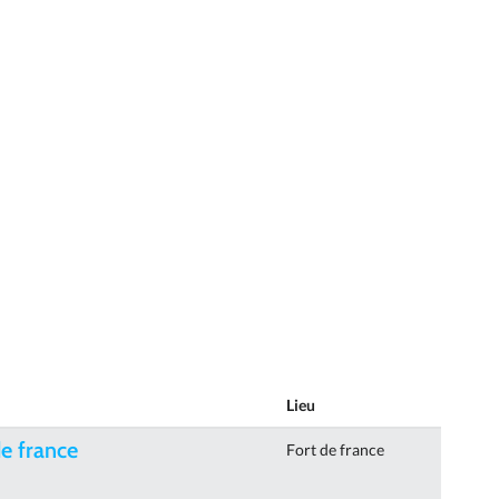
Lieu
e france
Fort de france