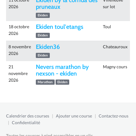
Ekiden by la corrida des
pruneaux
2026
sur lot
Ekiden
Ekiden toul'etangs
18 octobre
Toul
2026
Ekiden
Ekiden36
8 novembre
Chateauroux
2026
Ekiden
Nevers marathon by
21
Magny cours
nexson - ekiden
novembre
2026
Marathon
Ekiden
Calendrier des courses
|
Ajouter une course
|
Contactez-nous
|
Confidentialité
Toutes les courses à pied accessibles en un clic