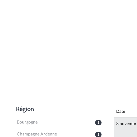
Région
Date
Bourgogne
1
8 novembr
Champagne Ardenne
1