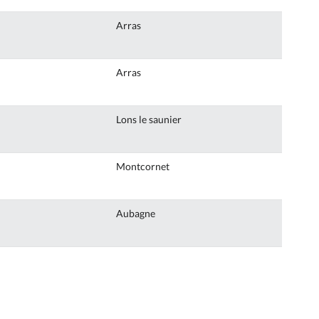
Arras
Arras
Lons le saunier
Montcornet
Aubagne