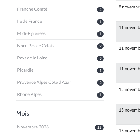
8 novembr
Franche Comté
2
Ile de France
1
11 novemb
Midi-Pyrénées
1
Nord Pas de Calais
2
11 novemb
Pays de la Loire
3
11 novemb
Picardie
1
Provence Alpes Côte d'Azur
2
15 novemb
Rhone Alpes
1
15 novemb
Mois
Novembre 2026
15
15 novemb