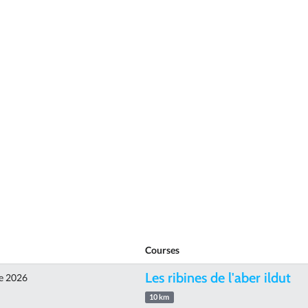
Courses
Les ribines de l'aber ildut
e 2026
10 km