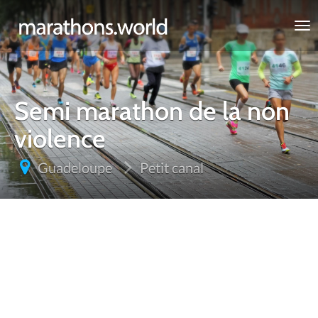
marathons.world
Semi marathon de la non
violence
Guadeloupe
Petit canal