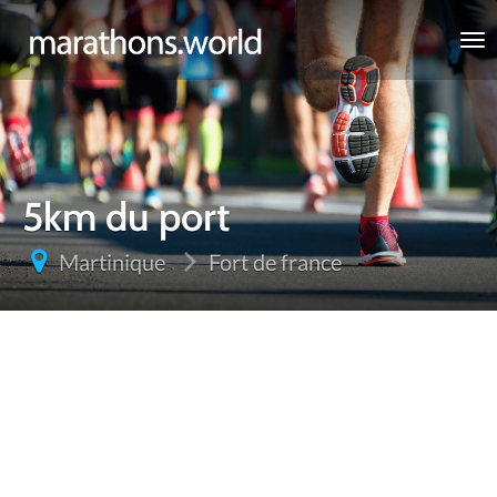
marathons.world
5km du port
Martinique
Fort de france