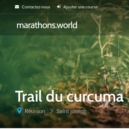
Contactez-nous
Ajouter une course
marathons.wor
Trail du curcuma
Réunion
Saint joseph