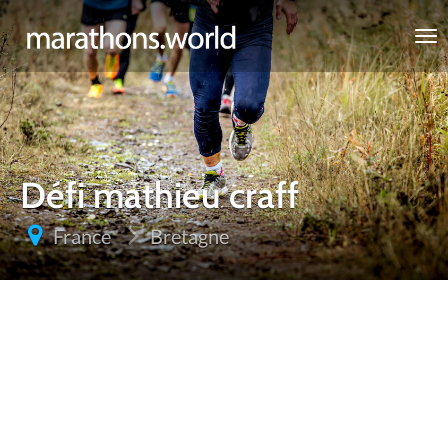
marathons.world
Défi mathieu craff
France
Bretagne