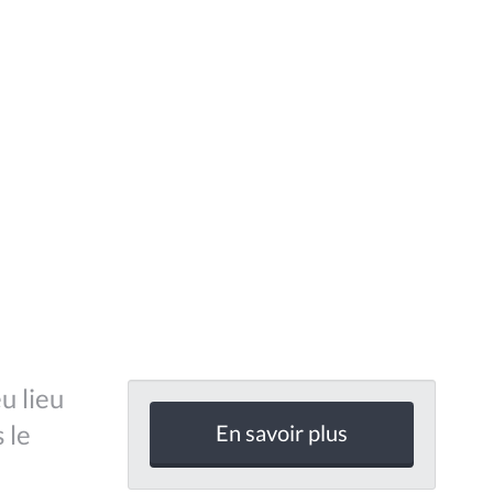
u lieu
 le
En savoir plus