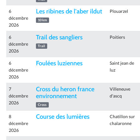
Les ribines de l'aber ildut
6
Plouarzel
décembre
10 km
2026
Trail des sangliers
6
Poitiers
décembre
Trail
2026
Foulées luziennes
6
Saint jean de
décembre
luz
2026
Cross du heron france
7
Villeneuve
environnement
décembre
d'ascq
2026
Cross
Course des lumières
8
Chatillon sur
décembre
chalaronne
2026