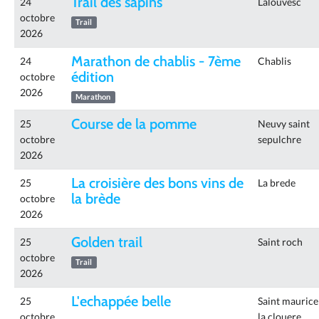
Trail des sapins
24
Lalouvesc
octobre
Trail
2026
Marathon de chablis - 7ème
24
Chablis
édition
octobre
2026
Marathon
Course de la pomme
25
Neuvy saint
octobre
sepulchre
2026
La croisière des bons vins de
25
La brede
la brède
octobre
2026
Golden trail
25
Saint roch
octobre
Trail
2026
L'echappée belle
25
Saint maurice
octobre
la clouere