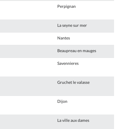
Perpignan
La seyne sur mer
Nantes
Beaupreau en mauges
Savennieres
Gruchet le valasse
Dijon
La ville aux dames