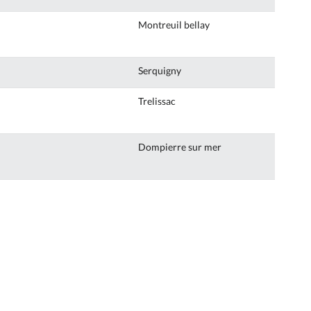
Montreuil bellay
Serquigny
Trelissac
Dompierre sur mer