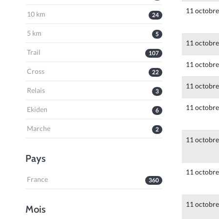
11 octobr
10 km
24
5 km
5
11 octobr
Trail
107
11 octobr
Cross
22
11 octobr
Relais
3
11 octobr
Ekiden
6
Marche
2
11 octobr
Pays
11 octobr
France
360
11 octobr
Mois