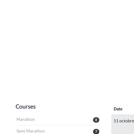
Courses
Date
Marathon
8
11 octobr
Semi Marathon
7