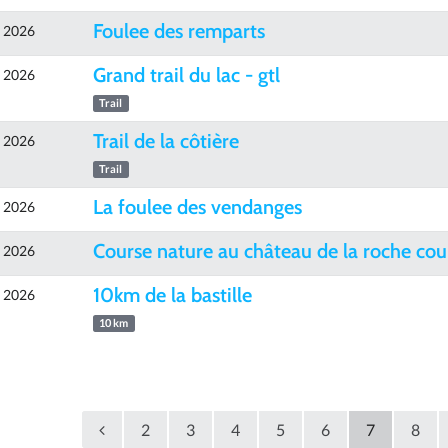
Foulee des remparts
e 2026
Grand trail du lac - gtl
e 2026
Trail
Trail de la côtière
e 2026
Trail
La foulee des vendanges
e 2026
Course nature au château de la roche co
e 2026
10km de la bastille
e 2026
10 km
2
3
4
5
6
7
8