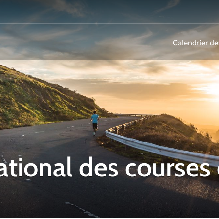
Calendrier de
ld
ational des courses 