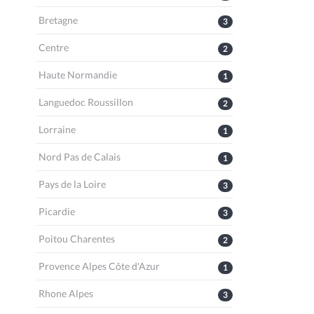
Bretagne
3
Centre
2
Haute Normandie
1
Languedoc Roussillon
2
Lorraine
1
Nord Pas de Calais
1
Pays de la Loire
3
Picardie
3
Poitou Charentes
2
Provence Alpes Côte d'Azur
1
Rhone Alpes
3