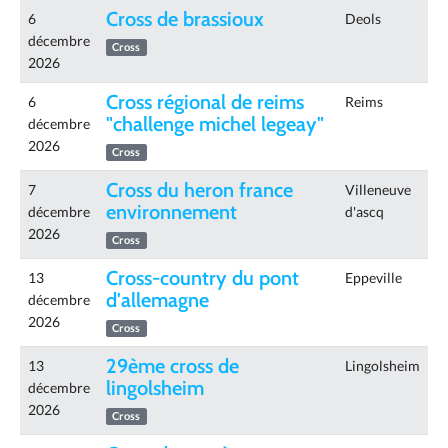
Cross de brassioux
6
Deols
décembre
Cross
2026
Cross régional de reims
6
Reims
"challenge michel legeay"
décembre
2026
Cross
Cross du heron france
7
Villeneuve
environnement
décembre
d'ascq
2026
Cross
Cross-country du pont
13
Eppeville
d'allemagne
décembre
2026
Cross
29ème cross de
13
Lingolsheim
lingolsheim
décembre
2026
Cross