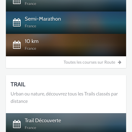
France
Semi-Marathon
France
10 km
France
Toutes les courses sur Route
TRAIL
Urban ou nature, découvrez tous les Trails classés par
distance
Trail Découverte
France