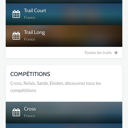
Trail Court
France
Trail Long
France
Toutes les trails
COMPÉTITIONS
Cross, Relais, Satde, Ekiden, découvrez tous les
compétitions
Cross
France